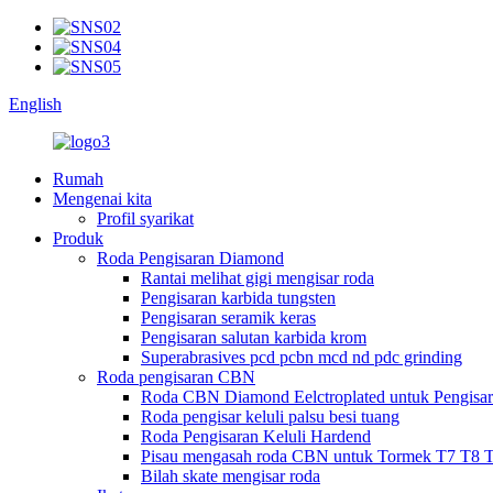
English
Rumah
Mengenai kita
Profil syarikat
Produk
Roda Pengisaran Diamond
Rantai melihat gigi mengisar roda
Pengisaran karbida tungsten
Pengisaran seramik keras
Pengisaran salutan karbida krom
Superabrasives pcd pcbn mcd nd pdc grinding
Roda pengisaran CBN
Roda CBN Diamond Eelctroplated untuk Pengisa
Roda pengisar keluli palsu besi tuang
Roda Pengisaran Keluli Hardend
Pisau mengasah roda CBN untuk Tormek T7 T8 
Bilah skate mengisar roda