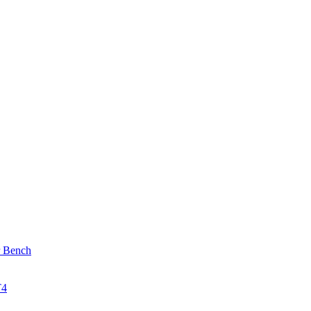
r Bench
T4