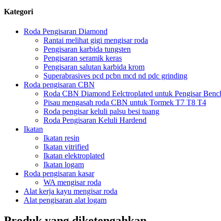
Kategori
Roda Pengisaran Diamond
Rantai melihat gigi mengisar roda
Pengisaran karbida tungsten
Pengisaran seramik keras
Pengisaran salutan karbida krom
Superabrasives pcd pcbn mcd nd pdc grinding
Roda pengisaran CBN
Roda CBN Diamond Eelctroplated untuk Pengisar Benc
Pisau mengasah roda CBN untuk Tormek T7 T8 T4
Roda pengisar keluli palsu besi tuang
Roda Pengisaran Keluli Hardend
Ikatan
Ikatan resin
Ikatan vitrified
Ikatan elektroplated
Ikatan logam
Roda pengisaran kasar
WA mengisar roda
Alat kerja kayu mengisar roda
Alat pengisaran alat logam
Produk yang diketengahkan