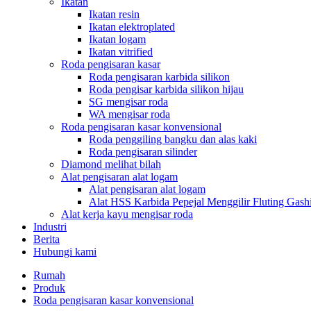
Ikatan
Ikatan resin
Ikatan elektroplated
Ikatan logam
Ikatan vitrified
Roda pengisaran kasar
Roda pengisaran karbida silikon
Roda pengisar karbida silikon hijau
SG mengisar roda
WA mengisar roda
Roda pengisaran kasar konvensional
Roda penggiling bangku dan alas kaki
Roda pengisaran silinder
Diamond melihat bilah
Alat pengisaran alat logam
Alat pengisaran alat logam
Alat HSS Karbida Pepejal Menggilir Fluting Ga
Alat kerja kayu mengisar roda
Industri
Berita
Hubungi kami
Rumah
Produk
Roda pengisaran kasar konvensional